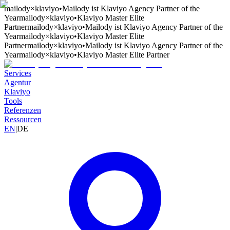
mailody
×
klaviyo
•
Mailody ist Klaviyo Agency Partner of the
Year
mailody
×
klaviyo
•
Klaviyo Master Elite
Partner
mailody
×
klaviyo
•
Mailody ist Klaviyo Agency Partner of the
Year
mailody
×
klaviyo
•
Klaviyo Master Elite
Partner
mailody
×
klaviyo
•
Mailody ist Klaviyo Agency Partner of the
Year
mailody
×
klaviyo
•
Klaviyo Master Elite Partner
Services
Agentur
Klaviyo
Tools
Referenzen
Ressourcen
EN
|
DE