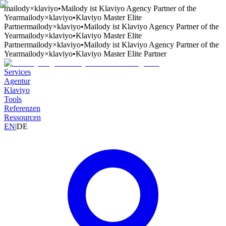
mailody
×
klaviyo
•
Mailody ist Klaviyo Agency Partner of the
Year
mailody
×
klaviyo
•
Klaviyo Master Elite
Partner
mailody
×
klaviyo
•
Mailody ist Klaviyo Agency Partner of the
Year
mailody
×
klaviyo
•
Klaviyo Master Elite
Partner
mailody
×
klaviyo
•
Mailody ist Klaviyo Agency Partner of the
Year
mailody
×
klaviyo
•
Klaviyo Master Elite Partner
Services
Agentur
Klaviyo
Tools
Referenzen
Ressourcen
EN
|
DE