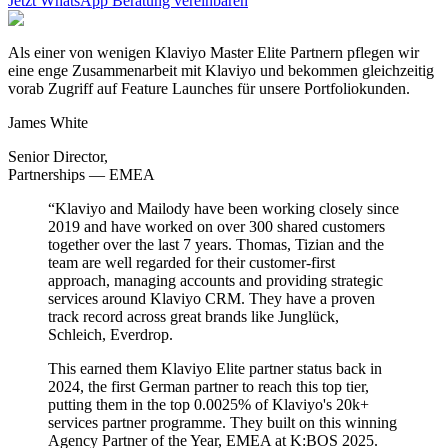
Jetzt WhatsApp Beratung vereinbaren
Als einer von wenigen Klaviyo Master Elite Partnern pflegen wir
eine enge Zusammenarbeit mit Klaviyo und bekommen gleichzeitig
vorab Zugriff auf Feature Launches für unsere Portfoliokunden.
James White
Senior Director,
Partnerships — EMEA
“Klaviyo and Mailody have been working closely since
2019 and have worked on over 300 shared customers
together over the last 7 years. Thomas, Tizian and the
team are well regarded for their customer-first
approach, managing accounts and providing strategic
services around Klaviyo CRM. They have a proven
track record across great brands like Junglück,
Schleich, Everdrop.
This earned them Klaviyo Elite partner status back in
2024, the first German partner to reach this top tier,
putting them in the top 0.0025% of Klaviyo's 20k+
services partner programme. They built on this winning
Agency Partner of the Year, EMEA at K:BOS 2025.