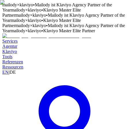
mailody
×
klaviyo
•
Mailody ist Klaviyo Agency Partner of the
Year
mailody
×
klaviyo
•
Klaviyo Master Elite
Partner
mailody
×
klaviyo
•
Mailody ist Klaviyo Agency Partner of the
Year
mailody
×
klaviyo
•
Klaviyo Master Elite
Partner
mailody
×
klaviyo
•
Mailody ist Klaviyo Agency Partner of the
Year
mailody
×
klaviyo
•
Klaviyo Master Elite Partner
Services
Agentur
Klaviyo
Tools
Referenzen
Ressourcen
EN
|
DE