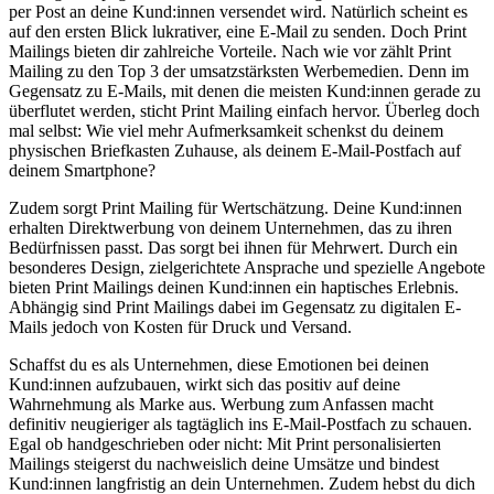
per Post an deine Kund:innen versendet wird. Natürlich scheint es
auf den ersten Blick lukrativer, eine E-Mail zu senden. Doch Print
Mailings bieten dir zahlreiche Vorteile. Nach wie vor zählt Print
Mailing zu den Top 3 der umsatzstärksten Werbemedien. Denn im
Gegensatz zu E-Mails, mit denen die meisten Kund:innen gerade zu
überflutet werden, sticht Print Mailing einfach hervor. Überleg doch
mal selbst: Wie viel mehr Aufmerksamkeit schenkst du deinem
physischen Briefkasten Zuhause, als deinem E-Mail-Postfach auf
deinem Smartphone?
Zudem sorgt Print Mailing für Wertschätzung. Deine Kund:innen
erhalten Direktwerbung von deinem Unternehmen, das zu ihren
Bedürfnissen passt. Das sorgt bei ihnen für Mehrwert. Durch ein
besonderes Design, zielgerichtete Ansprache und spezielle Angebote
bieten Print Mailings deinen Kund:innen ein haptisches Erlebnis.
Abhängig sind Print Mailings dabei im Gegensatz zu digitalen E-
Mails jedoch von Kosten für Druck und Versand.
Schaffst du es als Unternehmen, diese Emotionen bei deinen
Kund:innen aufzubauen, wirkt sich das positiv auf deine
Wahrnehmung als Marke aus. Werbung zum Anfassen macht
definitiv neugieriger als tagtäglich ins E-Mail-Postfach zu schauen.
Egal ob handgeschrieben oder nicht: Mit Print personalisierten
Mailings steigerst du nachweislich deine Umsätze und bindest
Kund:innen langfristig an dein Unternehmen. Zudem hebst du dich