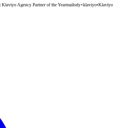
t Klaviyo Agency Partner of the Year
mailody
×
klaviyo
•
Klaviyo