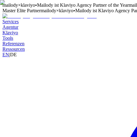
mailody
×
klaviyo
•
Mailody ist Klaviyo Agency Partner of the Year
mai
Master Elite Partner
mailody
×
klaviyo
•
Mailody ist Klaviyo Agency Par
Services
Agentur
Klaviyo
Tools
Referenzen
Ressourcen
EN
|
DE