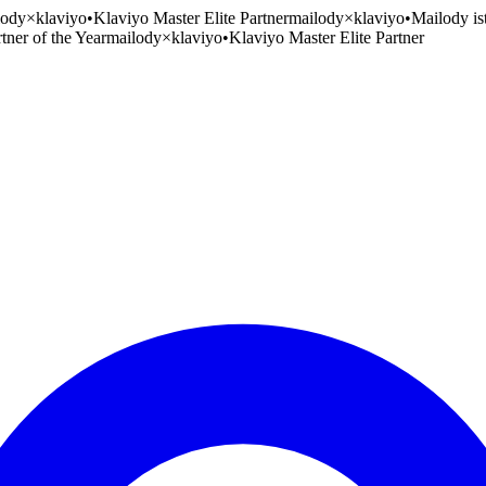
lody
×
klaviyo
•
Klaviyo Master Elite Partner
mailody
×
klaviyo
•
Mailody is
tner of the Year
mailody
×
klaviyo
•
Klaviyo Master Elite Partner