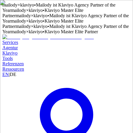
mailody
×
klaviyo
•
Mailody ist Klaviyo Agency Partner of the
Year
mailody
×
klaviyo
•
Klaviyo Master Elite
Partner
mailody
×
klaviyo
•
Mailody ist Klaviyo Agency Partner of the
Year
mailody
×
klaviyo
•
Klaviyo Master Elite
Partner
mailody
×
klaviyo
•
Mailody ist Klaviyo Agency Partner of the
Year
mailody
×
klaviyo
•
Klaviyo Master Elite Partner
Services
Agentur
Klaviyo
Tools
Referenzen
Ressourcen
EN
|
DE